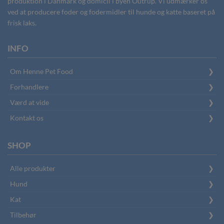
produktion i Danmark og domicil i byen Outrup. Vi udmærker os
ved at producere foder og fodermidler til hunde og katte baseret på
frisk laks.
INFO
Om Henne Pet Food
Forhandlere
Værd at vide
Kontakt os
SHOP
Alle produkter
Hund
Kat
Tilbehør