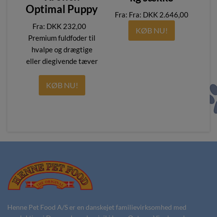
Optimal Puppy
Fra:
DKK
2.646,00
DKK
232,00
–
KØB NU!
Premium fuldfoder til
hvalpe og drægtige
eller diegivende tæver
KØB NU!
Henne Pet Food A/S er en danskejet familievirksomhed med