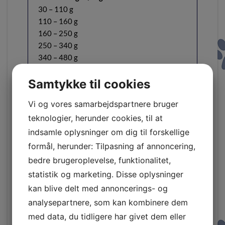
30 – 110 g
110 – 160 g
160 – 250 g
250 – 340 g
340 – 480 g
480 – 600 g
Samtykke til cookies
600 – 720 g
720 – 840 g
Vi og vores samarbejdspartnere bruger
teknologier, herunder cookies, til at
Vitaminer og mineraler
indsamle oplysninger om dig til forskellige
Mineraler pr. kg:
formål, herunder: Tilpasning af annoncering,
Kalcium (Ca) 1,3 %
bedre brugeroplevelse, funktionalitet,
Fosfor (P) 1,0 %
statistik og marketing. Disse oplysninger
Magnesium (Mg) 1,9 %
kan blive delt med annoncerings- og
Natrium (Na) 0,3 %
analysepartnere, som kan kombinere dem
Kalium (K) 0,54 %
med data, du tidligere har givet dem eller
Jern (Fe) 223 mg