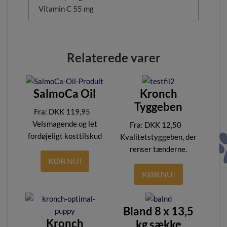
Vitamin C 55 mg
Relaterede varer
SalmoCa Oil
Kronch
Tyggeben
DKK
119,95
–
Velsmagende og let
DKK
12,50
–
fordøjeligt kosttilskud
Kvalitetstyggeben, der
renser tænderne.
KØB NU!
KØB NU!
Bland 8 x 13,5
Kronch
kg sække