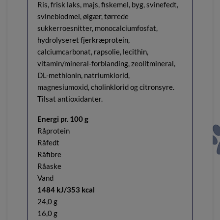
Ris, frisk laks, majs, fiskemel, byg, svinefedt,
svineblodmel, ølgær, tørrede
sukkerroesnitter, monocalciumfosfat,
hydrolyseret fjerkræprotein,
calciumcarbonat, rapsolie, lecithin,
vitamin/mineral-forblanding, zeolitmineral,
DL-methionin, natriumklorid,
magnesiumoxid, cholinklorid og citronsyre.
Tilsat antioxidanter.
Energi pr. 100 g
Råprotein
Råfedt
Råfibre
Råaske
Vand
1484 kJ/353 kcal
24,0 g
16,0 g