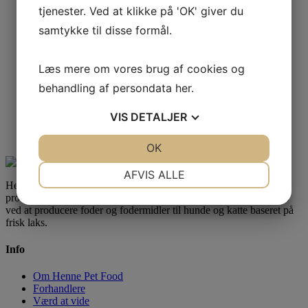
tjenester. Ved at klikke på 'OK' giver du
samtykke til disse formål.
Læs mere om vores brug af cookies og
behandling af persondata
her
.
VIS
DETALJER
JA
NEJ
OK
JA
NEJ
NØDVENDIGE
PRÆFERENCER
AFVIS ALLE
Henne Pet Food A/S er en danskejet familievirksomhed med
JA
NEJ
JA
NEJ
produktion i Danmark og domicil i byen Outrup. Vi udmærker os
ved at producere foder og fodermidler til hunde og katte baseret på
MARKETING
STATISTIK
frisk laks.
Info
Om Henne Pet Food
Forhandlere
Værd at vide