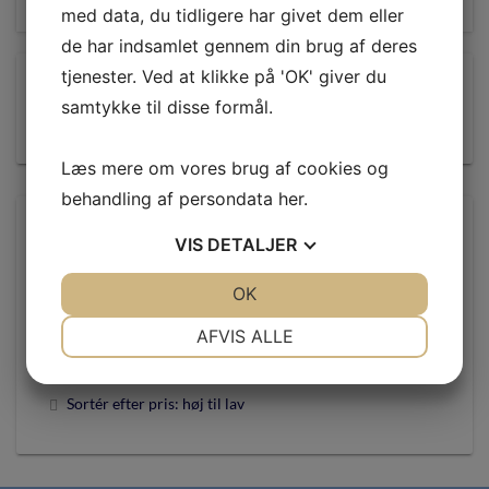
med data, du tidligere har givet dem eller
de har indsamlet gennem din brug af deres
tjenester. Ved at klikke på 'OK' giver du
KURV
samtykke til disse formål.
Læs mere om vores brug af cookies og
behandling af persondata
her
.
SORTER EFTER:
VIS
DETALJER
Standardsortering
JA
NEJ
OK
JA
NEJ
Sortér efter popularitet
NØDVENDIGE
PRÆFERENCER
AFVIS ALLE
Sortér efter nyeste
JA
NEJ
JA
NEJ
Sortér efter pris: lav til høj
Sortér efter pris: høj til lav
MARKETING
STATISTIK