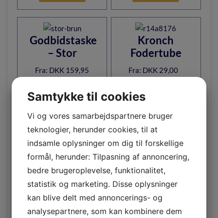
Godbidstaske
Kronch
– Stor
Fodertube
DKK
159,95
DKK
29,00
–
KØB NU!
KØB NU!
Samtykke til cookies
Vi og vores samarbejdspartnere bruger
teknologier, herunder cookies, til at
Foderskåle i
indsamle oplysninger om dig til forskellige
Lakse
rustfrit stål
formål, herunder: Tilpasning af annoncering,
aktivitetslegetøj
bedre brugeroplevelse, funktionalitet,
DKK
30,00
–
statistik og marketing. Disse oplysninger
DKK
129,95
KØB NU!
kan blive delt med annoncerings- og
KØB NU!
analysepartnere, som kan kombinere dem