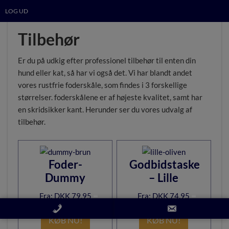
LOG UD
Tilbehør
Er du på udkig efter professionel tilbehør til enten din
hund eller kat, så har vi også det. Vi har blandt andet
vores rustfrie foderskåle, som findes i 3 forskellige
størrelser. foderskålene er af højeste kvalitet, samt har
en skridsikker kant. Herunder ser du vores udvalg af
tilbehør.
Foder-
Godbidstaske
Dummy
– Lille
DKK
79,95
DKK
74,95
KØB NU!
KØB NU!