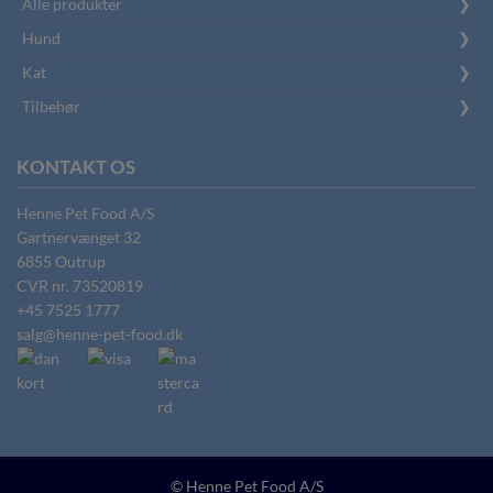
Alle produkter
Hund
Kat
Tilbehør
KONTAKT OS
Henne Pet Food A/S
Gartnervænget 32
6855
Outrup
CVR nr.
73520819
+45 7525 1777
salg@henne-pet-food.dk
© Henne Pet Food A/S