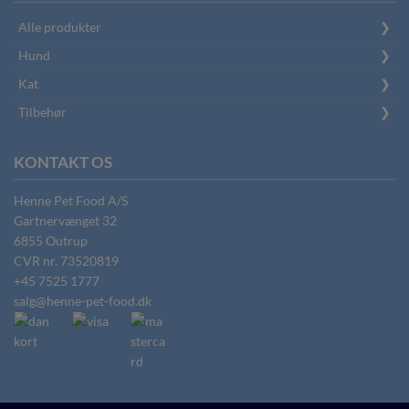
Alle produkter
Hund
Kat
Tilbehør
KONTAKT OS
Henne Pet Food A/S
Gartnervænget 32
6855
Outrup
CVR nr.
73520819
+45 7525 1777
salg@henne-pet-food.dk