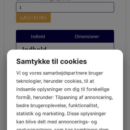
LÆG I KURV
Indhold
Dimensioner
Indhold
Samtykke til cookies
INDHOLD
Ydre
Ruskind
Vi og vores samarbejdspartnere bruger
teknologier, herunder cookies, til at
Indre
Kokosfibre
indsamle oplysninger om dig til forskellige
Syning
Bomuld
formål, herunder: Tilpasning af annoncering,
bedre brugeroplevelse, funktionalitet,
Label
Koskind
statistik og marketing. Disse oplysninger
Alle komponenter er 100% naturlige
kan blive delt med annoncerings- og
analysepartnere, som kan kombinere dem
Legetøjet er produceret i EU