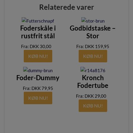
Relaterede varer
Foderskåle i
Godbidstaske –
rustfrit stål
Stor
DKK
30,00
–
DKK
159,95
KØB NU!
KØB NU!
Foder-Dummy
Kronch
Fodertube
DKK
79,95
DKK
29,00
–
KØB NU!
KØB NU!