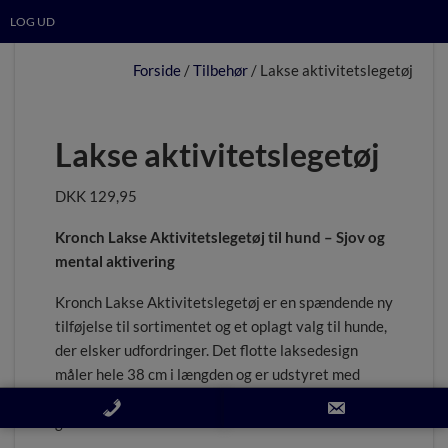
LOG UD
Forside
/
Tilbehør
/ Lakse aktivitetslegetøj
Lakse aktivitetslegetøj
DKK
129,95
Kronch Lakse Aktivitetslegetøj til hund – Sjov og
mental aktivering
Kronch Lakse Aktivitetslegetøj er en spændende ny
tilføjelse til sortimentet og et oplagt valg til hunde,
der elsker udfordringer. Det flotte laksedesign
måler hele 38 cm i længden og er udstyret med
flapper på begge sider, hvor du kan gemme
godbidder.