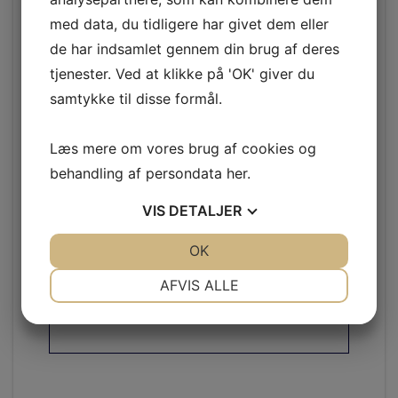
med data, du tidligere har givet dem eller
de har indsamlet gennem din brug af deres
tjenester. Ved at klikke på 'OK' giver du
Dimensioner
samtykke til disse formål.
Læs mere om vores brug af cookies og
behandling af persondata
her
.
Længde
ca. 38 cm
VIS
DETALJER
Højde
ca. 10 cm
JA
NEJ
OK
JA
NEJ
Dybde
ca. 5 cm
NØDVENDIGE
PRÆFERENCER
AFVIS ALLE
Vægt
ca. 196 gram
JA
NEJ
JA
NEJ
MARKETING
STATISTIK