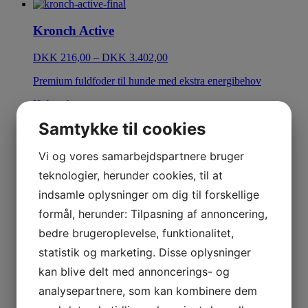
Kronch Active
DKK
216,00
–
DKK
3.402,00
Premium fuldfoder til hunde med ekstra energibehov
Køb nu!
Samtykke til cookies
Kronch Grain Free
Vi og vores samarbejdspartnere bruger
DKK
265,00
–
DKK
3.780,00
teknologier, herunder cookies, til at
Kornfrit premium fuldfoder til hunde med normalt
indsamle oplysninger om dig til forskellige
energibehov
formål, herunder: Tilpasning af annoncering,
Køb nu!
bedre brugeroplevelse, funktionalitet,
statistik og marketing. Disse oplysninger
Kronch Main
kan blive delt med annoncerings- og
analysepartnere, som kan kombinere dem
DKK
168,00
–
DKK
2.646,00