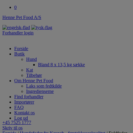
0
Henne Pet Food A/S
Forhandler login
Forside
Butik
Hund
Bland 8 x 13,5 kg sække
Kat
Tilbehør
Om Henne Pet Food
Laks som fedtkilde
Ingredienserne
Find forhandler
Importører
FAQ
Kontakt os
Log ud
+45 7525 1777
Skriv til os