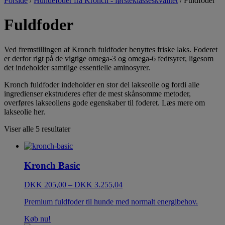
Forside
/
Hundefoder fra Kronch - førsteklasseskvalitet
/ Fuldfoder
Fuldfoder
Ved fremstillingen af Kronch fuldfoder benyttes friske laks. Foderet
er derfor rigt på de vigtige omega-3 og omega-6 fedtsyrer, ligesom
det indeholder samtlige essentielle aminosyrer.
Kronch fuldfoder indeholder en stor del lakseolie og fordi alle
ingredienser ekstruderes efter de mest skånsomme metoder,
overføres lakseoliens gode egenskaber til foderet. Læs mere om
lakseolie her.
Viser alle 5 resultater
Kronch Basic
DKK
205,00
–
DKK
3.255,04
Premium fuldfoder til hunde med normalt energibehov.
Køb nu!