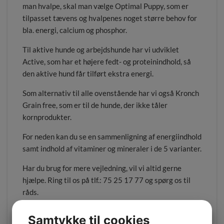
man hvalpe, skal man vælge Optimal Puppy, som er
tilpasset tævens og hvalpenes noget større behov for
bla. energi, calcium og phosphor.
Til aktive hunde og arbejdshunde har vi udviklet
Active, som har et højere fedt- og proteinindhold, så
den aktive hund får tilført ekstra energi.
Som alternativ til alle ovenstående har vi også Kronch
Grain free, som er til de hunde, der ikke tåler
kornprodukter.
For neden kan du se en sammenligning af energiindhold
samt indhold af vitaminer og mineraler i de 5 varianter.
Har du brug for mere vejledning, vil vi altid gerne
hjælpe. Ring til os på tlf.: 75 25 17 77 og spørg os til
råds.
Samtykke til cookies