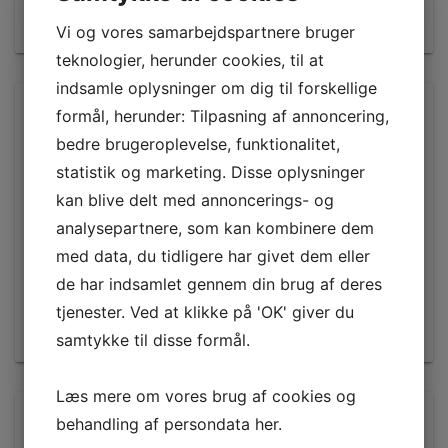
Vi og vores samarbejdspartnere bruger
teknologier, herunder cookies, til at
indsamle oplysninger om dig til forskellige
formål, herunder: Tilpasning af annoncering,
KONTAKTINFO
bedre brugeroplevelse, funktionalitet,
statistik og marketing. Disse oplysninger
kan blive delt med annoncerings- og
Henne Pet Food A/S
analysepartnere, som kan kombinere dem
Gartnervænget 32
med data, du tidligere har givet dem eller
6855
Outrup
CVR nr.
73520819
de har indsamlet gennem din brug af deres
+45 7525 1777
tjenester. Ved at klikke på 'OK' giver du
salg@henne-pet-food.dk
samtykke til disse formål.
Læs mere om vores brug af cookies og
behandling af persondata
her
.
KONTAKT OS