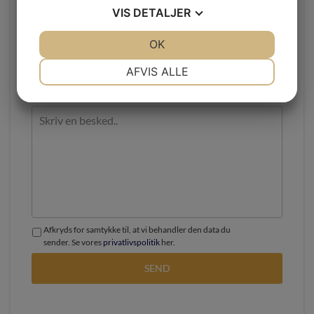
VIS
DETALJER
JA
NEJ
OK
JA
NEJ
NØDVENDIGE
PRÆFERENCER
AFVIS ALLE
JA
NEJ
JA
NEJ
MARKETING
STATISTIK
Afkryds for samtykke til, at vi behandler den data du
sender. Se vores
privatlivspolitik
her.